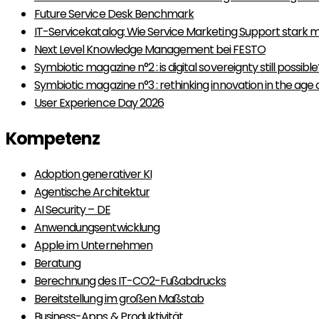
Future Service Desk Benchmark
IT-Servicekatalog: Wie Service Marketing Support stark 
Next Level Knowledge Management bei FESTO
Symbiotic magazine n°2 : is digital sovereignty still possibl
Symbiotic magazine n°3 : rethinking innovation in the age o
User Experience Day 2026
Kompetenz
Adoption generativer KI
Agentische Architektur
AI Security – DE
Anwendungsentwicklung
Apple im Unternehmen
Beratung
Berechnung des IT-CO2-Fußabdrucks
Bereitstellung im großen Maßstab
Business-Apps & Produktivität