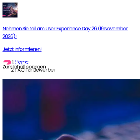
Nehmen Sie teil am User Experience Day 26 (19.November
2026)!
Jetzt informieren!
Home
Zum Inhalt springen
FAQ Für Bewerber