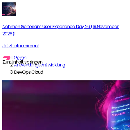
Nehmen Sie teil am User Experience Day 26 (19.November
2026)!
Jetzt informieren!
Home
Zum Inhalt springen
Anwendungsentwicklung
DevOps Cloud