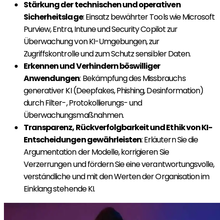
Stärkung der technischen und operativen
Sicherheitslage
: Einsatz bewährter Tools wie Microsoft
Purview, Entra, Intune und Security Copilot zur
Überwachung von KI-Umgebungen, zur
Zugriffskontrolle und zum Schutz sensibler Daten.
Erkennen und Verhindern böswilliger
Anwendungen
: Bekämpfung des Missbrauchs
generativer KI (Deepfakes, Phishing, Desinformation)
durch Filter-, Protokollierungs- und
Überwachungsmaßnahmen.
Transparenz, Rückverfolgbarkeit und Ethik von KI-
Entscheidungen gewährleisten
: Erläutern Sie die
Argumentation der Modelle, korrigieren Sie
Verzerrungen und fördern Sie eine verantwortungsvolle,
verständliche und mit den Werten der Organisation im
Einklang stehende KI.