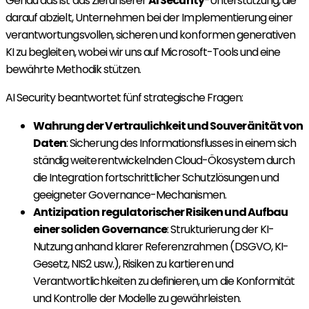
Genau das ist das Ziel unserer
AI Security
-Unterstützung, die
darauf abzielt, Unternehmen bei der Implementierung einer
verantwortungsvollen, sicheren und konformen generativen
KI zu begleiten, wobei wir uns auf Microsoft-Tools und eine
bewährte Methodik stützen.
AI Security beantwortet fünf strategische Fragen:
Wahrung der Vertraulichkeit und Souveränität von
Daten
: Sicherung des Informationsflusses in einem sich
ständig weiterentwickelnden Cloud-Ökosystem durch
die Integration fortschrittlicher Schutzlösungen und
geeigneter Governance-Mechanismen.
Antizipation regulatorischer Risiken und Aufbau
einer soliden Governance
: Strukturierung der KI-
Nutzung anhand klarer Referenzrahmen (DSGVO, KI-
Gesetz, NIS2 usw.), Risiken zu kartieren und
Verantwortlichkeiten zu definieren, um die Konformität
und Kontrolle der Modelle zu gewährleisten.