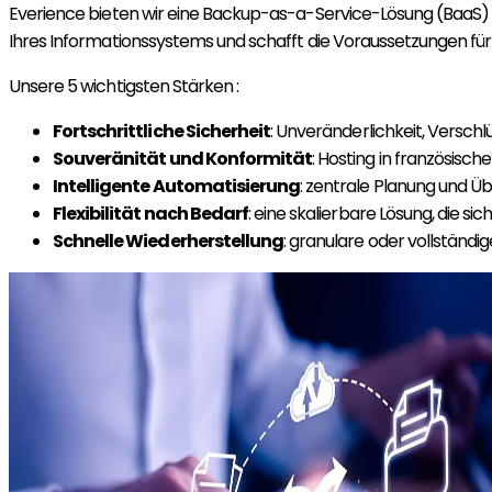
Everience bieten wir eine Backup-as-a-Service-Lösung (BaaS) an
Ihres Informationssystems und schafft die Voraussetzungen für 
Unsere 5 wichtigsten Stärken :
Fortschrittliche Sicherheit
: Unveränderlichkeit, Versc
Souveränität und Konformität
: Hosting in französisc
Intelligente Automatisierung
: zentrale Planung und Ü
Flexibilität nach Bedarf
: eine skalierbare Lösung, die s
Schnelle Wiederherstellung
: granulare oder vollständi