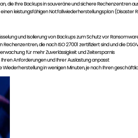
, die Ihre Backups in souveräne und sichere Rechenzentren ausla
einen leistungsfähigen Notfallwiederherstellungsplan (Disaster R
hlüsselung und Isolierung von Backups zum Schutz vor Ransomwar
hen Rechenzentren, die nach ISO 27001 zertifiziert sind und die D
berwachung für mehr Zuverlässigkeit und Zeitersparnis
ich Ihren Anforderungen und Ihrer Auslastung anpasst
ge Wiederherstellung in wenigen Minuten, je nach Ihren geschäftli