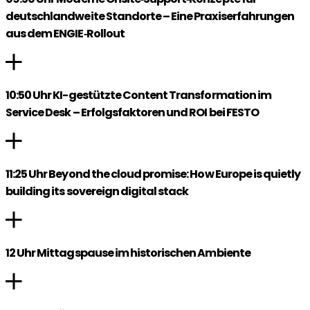
deutschlandweite Standorte – Eine Praxiserfahrungen
aus dem ENGIE‑Rollout
10:50 Uhr KI-gestützte Content Transformation im
Service Desk – Erfolgsfaktoren und ROI bei FESTO
11:25 Uhr Beyond the cloud promise: How Europe is quietly
building its sovereign digital stack
12 Uhr Mittagspause im historischen Ambiente