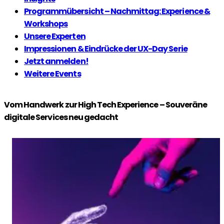
Programmübersicht – Nachmittag: Experience &
Workshops
Unsere Experten
Impressionen & Eindrücke der UX-Day Serie
Jetzt anmelden!
Weitere Events
Vom Handwerk zur High Tech Experience – Souveräne
digitale Services neu gedacht