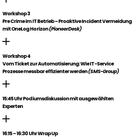
Workshop 3
Pre Crime im IT Betrieb – Proaktive Incident Vermeidung
mit OneLog Horizon
(PioneerDesk)
Workshop 4
Vom Ticket zur Automatisierung: Wie IT-Service
Prozesse messbar effizienter werden
(SMS-Group)
15:45 Uhr Podiumsdiskussion mit ausgewählten
Experten
16:15 – 16:30 Uhr Wrap Up