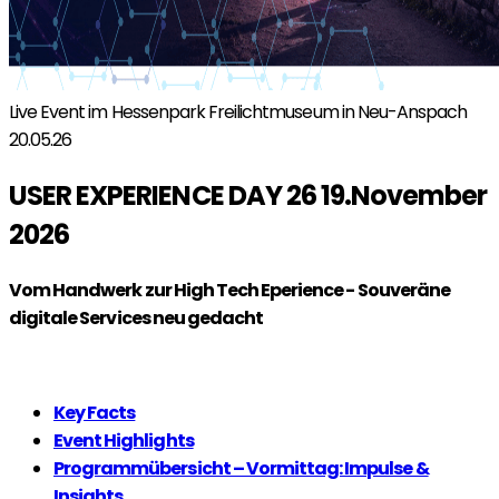
Live Event im Hessenpark Freilichtmuseum in Neu-Anspach
20.05.26
USER EXPERIENCE DAY 26 19.November
2026
Vom Handwerk zur High Tech Eperience - Souveräne
digitale Services neu gedacht
Jetzt anmelden!
Key Facts
Event Highlights
Programmübersicht – Vormittag: Impulse &
Insights