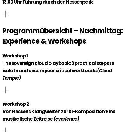
13:00 Uhr Führung durch den Hessenpark
Programmübersicht – Nachmittag:
Experience & Workshops
Workshop 1
The sovereign cloud playbook: 3 practical steps to
isolate and secure your critical workloads
(Cloud
Temple)
Workshop 2
Von Hessens Klangwelten zur KI-Komposition: Eine
musikalische Zeitreise
(everience)