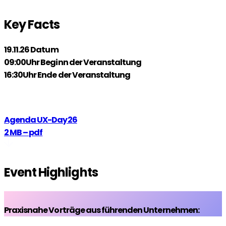
Key Facts
19.11.26
Datum
09:00Uhr
Beginn der Veranstaltung
16:30Uhr
Ende der Veranstaltung
Jetzt kostenlos zum UX-Day 26 anmelden!
Agenda UX-Day26
2 MB – pdf
Event Highlights
Praxisnahe Vorträge aus führenden Unternehmen: