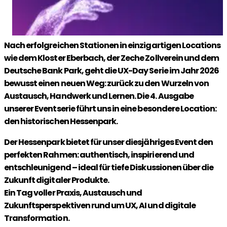
Nach erfolgreichen Stationen in einzigartigen Locations
wie dem Kloster Eberbach, der Zeche Zollverein und dem
Deutsche Bank Park, geht die UX-Day Serie im Jahr 2026
bewusst einen neuen Weg: zurück zu den Wurzeln von
Austausch, Handwerk und Lernen. Die 4. Ausgabe
unserer Eventserie führt uns in eine besondere Location:
den historischen Hessenpark.
Der Hessenpark bietet für unser diesjähriges Event den
perfekten Rahmen: authentisch, inspirierend und
entschleunigend – ideal für tiefe Diskussionen über die
Zukunft digitaler Produkte.
Ein Tag voller Praxis, Austausch und
Zukunftsperspektiven rund um UX, AI und digitale
Transformation.