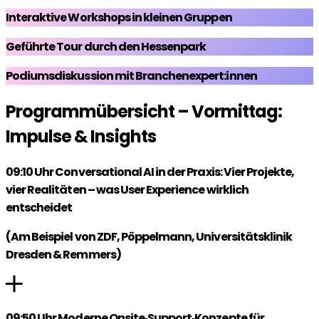
Interaktive Workshops in kleinen Gruppen
Geführte Tour durch den Hessenpark
Podiumsdiskussion mit Branchenexpert:innen
Programmübersicht – Vormittag:
Impulse & Insights
09:10 Uhr Conversational AI in der Praxis: Vier Projekte,
vier Realitäten – was User Experience wirklich
entscheidet
(Am Beispiel von ZDF, Pöppelmann, Universitätsklinik
Dresden & Remmers)
09:50 Uhr Moderne Onsite‑Support‑Konzepte für