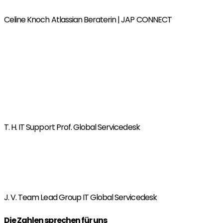
Celine Knoch
Atlassian Beraterin | JAP CONNECT
„Sehr interessant, das vermittelte Wissen direkt umzusetzen –
besonders auch das letzte Thema mit K.I. und Tools. Es macht
richtig Spaß, sich damit auseinanderzusetzen. Ich bin sehr
zufrieden mit dem, was ich mitnehmen konnte. e Schulung
war spannend und hat mir das Vertrauen gegeben, eigene
Konzepte fürs Wissensmanagement zu entwickeln. Ich weiß
jetzt, wie man Prozesse wirklich verfestigt.“
T. H.
IT Support Prof. Global Servicedesk
„Sehr kurzweilig, gut strukturiert und praxisnah. Die Mischung
aus Theorie, Tools und interaktiven Übungen hat perfekt
gepasst – wir haben alles an die Hand bekommen, um
durchzustarten.“
J. V.
Team Lead Group IT Global Servicedesk
Die Zahlen sprechen für uns