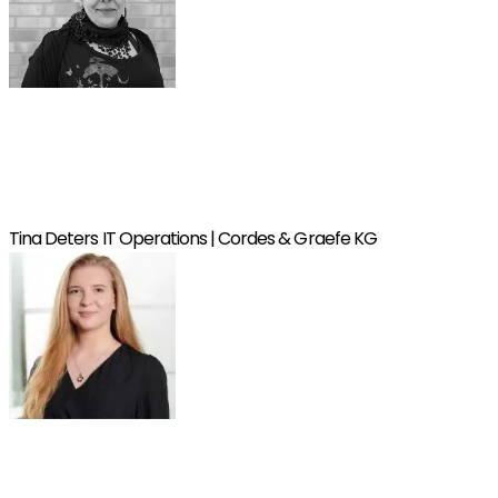
„Die Schulung war spannend und hat mir das Vertrauen
gegeben, eigene Konzepte fürs Wissensmanagement zu
entwickeln. Ich weiß jetzt, wie man Prozesse wirklich
verfestigt.“
Tina Deters
IT Operations | Cordes & Graefe KG
„Aus Beratersicht war die Schulung besonders spannend. Ich
habe viele Anknüpfungspunkte entdeckt, um Knowledge
Management strukturierter in Unternehmen einzubringen.“