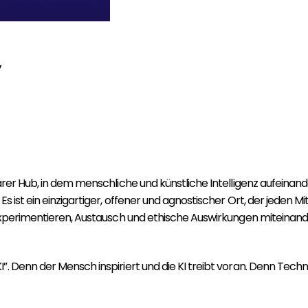
y
ärer Hub, in dem menschliche und künstliche Intelligenz aufeinande
s ist ein einzigartiger, offener und agnostischer Ort, der jeden M
, Experimentieren, Austausch und ethische Auswirkungen miteinand
”. Denn der Mensch inspiriert und die KI treibt voran. Denn Tech