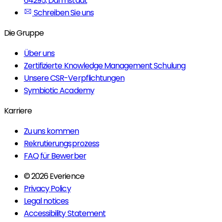
64295, Darmstadt
Schreiben Sie uns
Die Gruppe
Über uns
Zertifizierte Knowledge Management Schulung
Unsere CSR-Verpflichtungen
Symbiotic Academy
Karriere
Zu uns kommen
Rekrutierungsprozess
FAQ für Bewerber
© 2026 Everience
Privacy Policy
Legal notices
Accessibility Statement