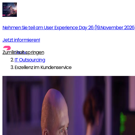
Nehmen Sie teil am User Experience Day 26 (19.November 2026
Jetzt informieren!
Zum Inhalt springen
Home
IT Outsourcing
Exzellenz im Kundenservice