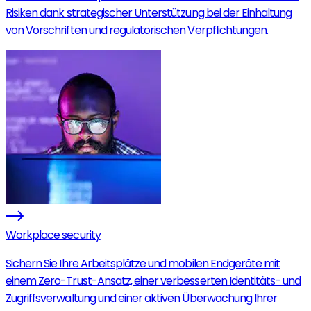
Risiken dank strategischer Unterstützung bei der Einhaltung
von Vorschriften und regulatorischen Verpflichtungen.
Workplace security
Sichern Sie Ihre Arbeitsplätze und mobilen Endgeräte mit
einem Zero-Trust-Ansatz, einer verbesserten Identitäts- und
Zugriffsverwaltung und einer aktiven Überwachung Ihrer