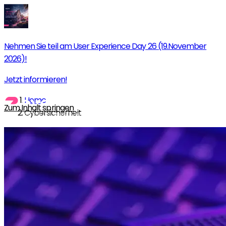
Nehmen Sie teil am User Experience Day 26 (19.November
2026)!
Jetzt informieren!
Home
Zum Inhalt springen
Cybersicherheit