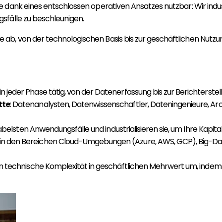
ank eines entschlossen operativen Ansatzes nutzbar: Wir industri
sfälle zu beschleunigen.
, von der technologischen Basis bis zur geschäftlichen Nutzung
in jeder Phase tätig, von der Datenerfassung bis zur Berichterste
tte
: Datenanalysten, Datenwissenschaftler, Dateningenieure, Archit
ntabelsten Anwendungsfälle und industrialisieren sie, um Ihre Kapit
 in den Bereichen Cloud-Umgebungen (Azure, AWS, GCP), Big-Da
n technische Komplexität in geschäftlichen Mehrwert um, indem s