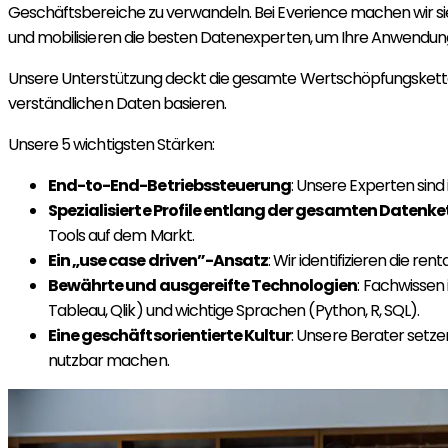
Geschäftsbereiche zu verwandeln. Bei Everience machen wir sie d
und mobilisieren die besten Datenexperten, um Ihre Anwendung
Unsere Unterstützung deckt die gesamte Wertschöpfungskette ab
verständlichen Daten basieren.
Unsere 5 wichtigsten Stärken:
End-to-End-Betriebssteuerung
: Unsere Experten sind 
Spezialisierte Profile entlang der gesamten Datenke
Tools auf dem Markt.
Ein „use case driven”-Ansatz
: Wir identifizieren die re
Bewährte und ausgereifte Technologien
: Fachwissen
Tableau, Qlik) und wichtige Sprachen (Python, R, SQL).
Eine geschäftsorientierte Kultur
: Unsere Berater setze
nutzbar machen.