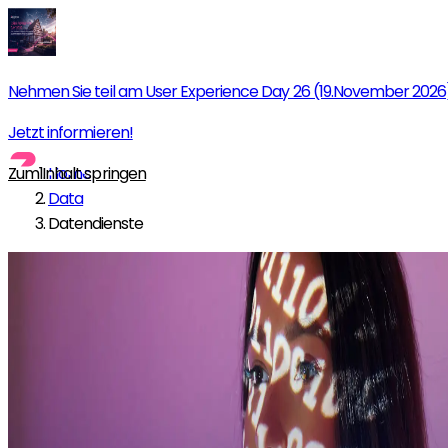
Nehmen Sie teil am User Experience Day 26 (19.November 2026
Jetzt informieren!
Zum Inhalt springen
Home
Data
Datendienste