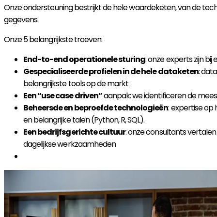
Onze ondersteuning bestrijkt de hele waardeketen, van de techno
gegevens.
Onze 5 belangrijkste troeven:
End-to-end operationele sturing
: onze experts zijn b
Gespecialiseerde profielen in de hele dataketen
: dat
belangrijkste tools op de markt
Een “use case driven”
aanpak: we identificeren de mees
Beheersde en beproefde technologieën
: expertise op
en belangrijke talen (Python, R, SQL).
Een bedrijfsgerichte cultuur
: onze consultants vertale
dagelijkse werkzaamheden