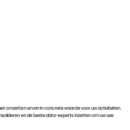
 het omzetten ervan in concrete waarde voor uw activiteiten.
consolideren en de beste data-experts inzetten om uw use