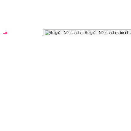
f
Vind uw oplossing
België - Néerlandais
be-nl