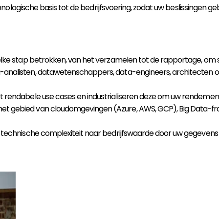
logische basis tot de bedrijfsvoering, zodat uw beslissingen geba
ij elke stap betrokken, van het verzamelen tot de rapportage, om
a-analisten, datawetenschappers, data-engineers, architecten of
t rendabele use cases en industrialiseren deze om uw rendement
 het gebied van cloudomgevingen (Azure, AWS, GCP), Big Data-fra
n technische complexiteit naar bedrijfswaarde door uw gegevens