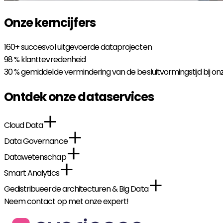
Onze kerncijfers
160+
succesvol uitgevoerde dataprojecten
98 %
klanttevredenheid
30 %
gemiddelde vermindering van de besluitvormingstijd bij on
Ontdek onze dataservices
Cloud Data
Data Governance
Datawetenschap
Smart Analytics
Gedistribueerde architecturen & Big Data
Neem contact op met onze expert!