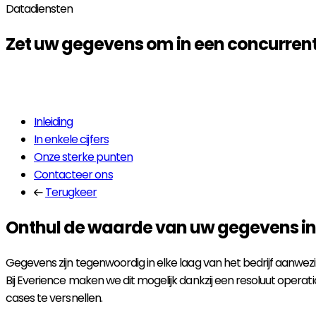
Datadiensten
Zet uw gegevens om in een concurren
Lees meer
Inleiding
In enkele cijfers
Onze sterke punten
Contacteer ons
Terugkeer
Onthul de waarde van uw gegevens in 
Gegevens zijn tegenwoordig in elke laag van het bedrijf aanwez
Bij Everience maken we dit mogelijk dankzij een resoluut opera
cases te versnellen.