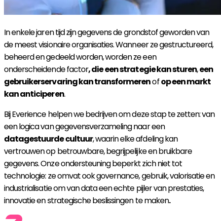
In enkele jaren tijd zijn gegevens de grondstof geworden van
de meest visionaire organisaties. Wanneer ze gestructureerd,
beheerd en gedeeld worden, worden ze een
onderscheidende factor
, die
een strategie kan sturen
,
een
gebruikerservaring kan transformeren
of
op een markt
kan anticiperen
.
Bij Everience helpen we bedrijven om deze stap te zetten: van
een logica van gegevensverzameling naar een
datagestuurde cultuur
, waarin elke afdeling kan
vertrouwen op betrouwbare, begrijpelijke en bruikbare
gegevens. Onze ondersteuning beperkt zich niet tot
technologie: ze omvat ook governance, gebruik, valorisatie en
industrialisatie om van data een echte pijler van prestaties,
innovatie en strategische beslissingen te maken
.