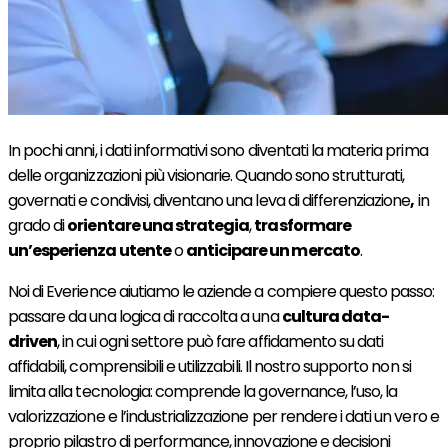
In pochi anni, i dati informativi sono diventati la materia prima
delle organizzazioni più visionarie. Quando sono strutturati,
governati e condivisi, diventano una leva di differenziazione
,
in
grado di
orientare una strategia
,
trasformare
un’esperienza utente
o
anticipare un mercato
.
Noi di Everience aiutiamo le aziende a compiere questo passo:
passare da una logica di raccolta a una
cultura data-
driven
, in cui ogni settore può fare affidamento su dati
affidabili, comprensibili e utilizzabili. Il nostro supporto non si
limita alla tecnologia: comprende la governance, l’uso, la
valorizzazione e l’industrializzazione per rendere i dati un vero e
proprio pilastro di performance, innovazione e decisioni