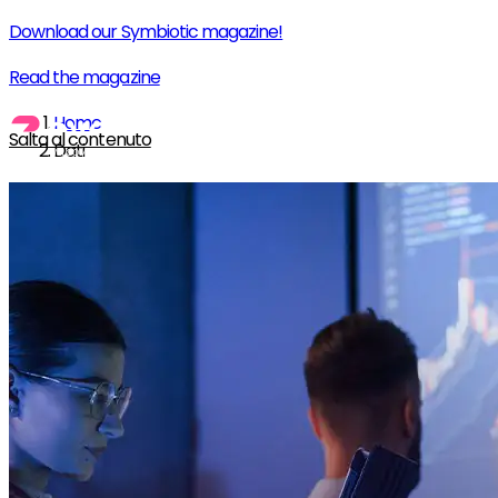
Download our Symbiotic magazine!
Read the magazine
Home
Salta al contenuto
Dati