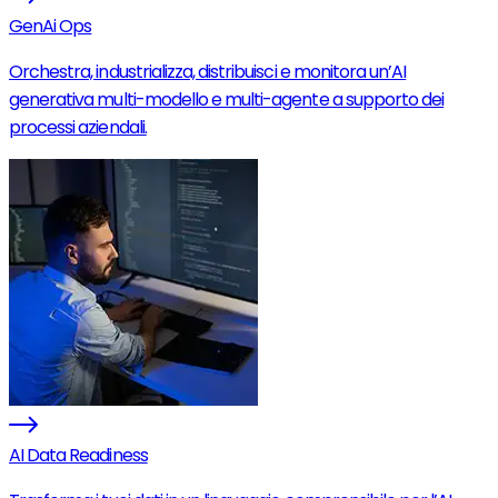
GenAi Ops
Orchestra, industrializza, distribuisci e monitora un’AI
generativa multi-modello e multi-agente a supporto dei
processi aziendali.
AI Data Readiness