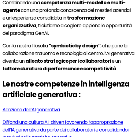
Combinando una
competenza multi-modello e multi-
agente
con una profonda conoscenza dei mestieri aziendali
e un’esperienza consolidata in
trasformazione
organizzativa
, ti aiutiamo a cogliere appieno le opportunità
del paradigma GenAI.
Con la nostra filosofia
“symbiotic by design”
, che pone la
collaborazione tra uomo e tecnologia al centro, l’AI generativa
diventa un
alleato strategico per i collaboratori
e un
fattore duraturo di performance e competitività
.
Le nostre competenze in intelligenza
artificiale generativa :
Adozione dell’AI generativa
Diffondi una cultura AI-driven favorendo l’appropriazione
dell’IA generativa da parte dei collaboratori e consolidando i