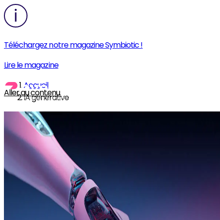
Téléchargez notre magazine Symbiotic !
Lire le magazine
Accueil
Aller au contenu
IA générative