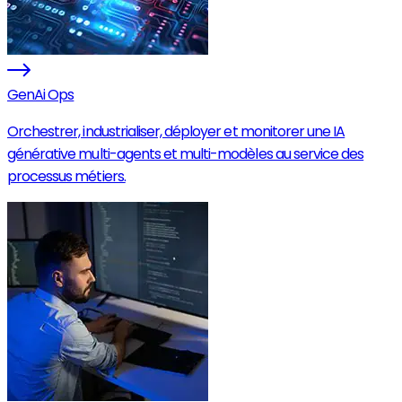
GenAi Ops
Orchestrer, industrialiser, déployer et monitorer une IA
générative multi-agents et multi-modèles au service des
processus métiers.