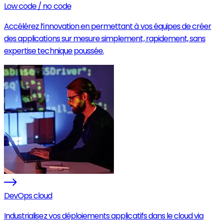
Low code / no code
Accélérez l’innovation en permettant à vos équipes de créer
des applications sur mesure simplement, rapidement, sans
expertise technique poussée.
DevOps cloud
Industrialisez vos déploiements applicatifs dans le cloud via