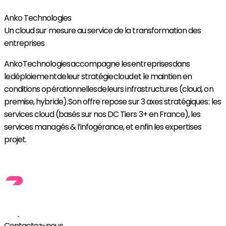
Anko Technologies
Un cloud sur mesure au service de la transformation des
entreprises
Anko
Technologies
accompagne les
entreprises
dans
le
dé
ploiement
de
leur stratégie
c
loud
et le maintien en
conditions opérationnelles
de
leurs infrastructures (
c
loud
,
o
n
p
remise
, hybri
de
).
Son offre repose sur 3 axes stratégiques
: les
services cloud (basés sur nos DC Tiers 3+ en
France
), les
services managés & l’infogérance, et enfin les expertises
projet.
Découvrir Anko Technologies
Contactez-nous