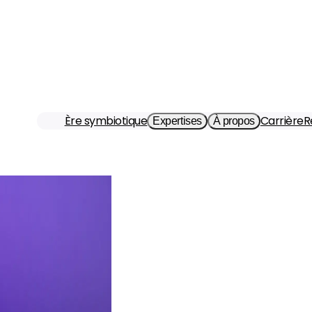
Ère symbiotique
Carrière
R
Expertises
À propos