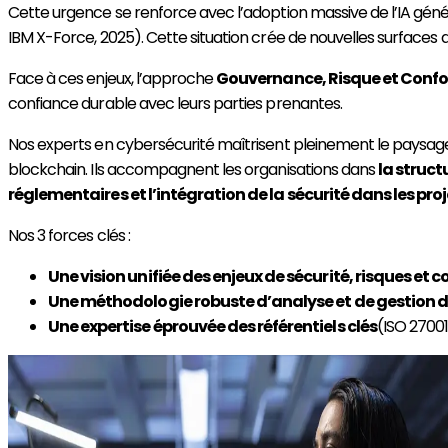
Cette urgence se renforce avec l’adoption massive de l’IA génér
IBM X-Force, 2025). Cette situation crée de nouvelles surfaces d
Face à ces enjeux, l’approche
Gouvernance, Risque et Conf
confiance durable avec leurs parties prenantes.
Nos experts en cybersécurité maîtrisent pleinement le paysage
blockchain. Ils accompagnent les organisations dans
la struct
réglementaires et l’intégration de la sécurité dans les pro
Nos 3 forces clés :
Une vision unifiée des enjeux de sécurité, risques et 
Une méthodologie robuste d’analyse et de gestion d
Une expertise éprouvée des référentiels clés
(ISO 2700