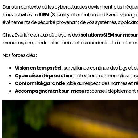
Dans un contexte où les cyberattaques deviennent plus fréquente
leurs activités. Le
SIEM
(Security Information and Event Managemen
événements de sécurité provenant de vos systèmes, applications
Chez Everience, nous déployons des
solutions SIEM sur mesu
menaces, à répondre efficacement aux incidents et à rester e
Nos forces clés :
Vision en temps réel
: surveillance continue des logs et 
Cybersécurité proactive
: détection des anomalies et 
Conformité garantie
: aide au respect des normes et r
Accompagnement sur-mesure
: conseil, déploiement