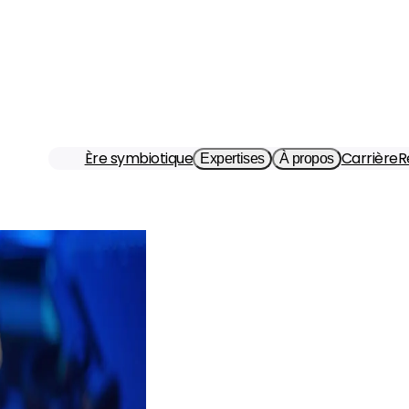
Ère symbiotique
Carrière
R
Expertises
À propos