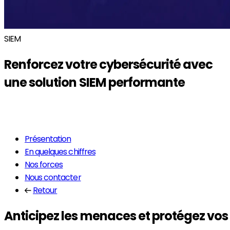
SIEM
Renforcez votre cybersécurité avec
une solution
SIEM
performante
En savoir plus
Présentation
En quelques chiffres
Nos forces
Nous contacter
Retour
Anticipez les menaces et protégez vo