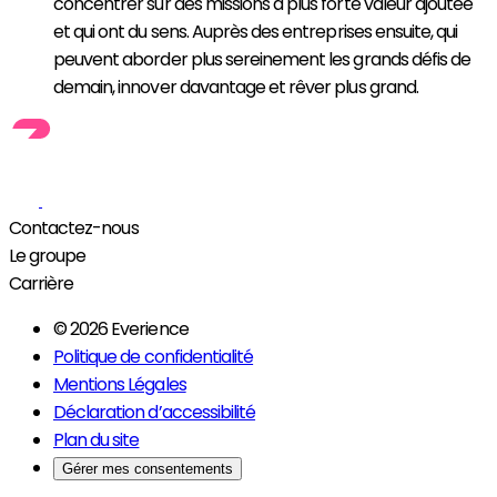
concentrer sur des missions à plus forte valeur
ajoutée
et qui ont du
sens.
Auprès
des entreprises ensuite, qui
peuvent aborder plus sereinement les grands
défis
de
demain,
innover davantage et
rêver
plus grand.
Contactez-nous
Le groupe
Carrière
© 2026 Everience
Politique de confidentialité
Mentions Légales
Déclaration d’accessibilité
Plan du site
Gérer mes consentements