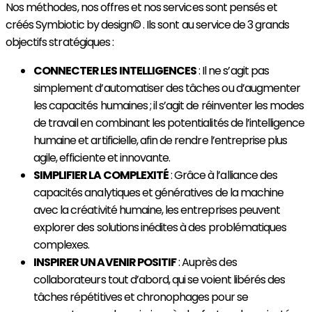
Nos
méthodes
, nos offres et nos services sont pensés et
créés
Symbiotic
by design© .
​
Ils sont au service de 3 grands
objectifs stratégiques :
CONNECTER LES INTELLIGENCES
:
Il ne s’agit pas
simplement d’automatiser des
tâches
ou d’augmenter
les
capacités
humaines ; il s’agit de
réinventer
les modes
de travail en combinant les
potentialités
de
l’intelligence
humaine et artificielle, afin de rendre l’entreprise plus
agile, efficiente et innovante.
SIMPLIFIER LA COMPLEXITÉ
:
Grâce
à l’alliance des
capacités
analytiques et
génératives
de la machine
avec la
créativite
́ humaine, les entreprises peuvent
explorer des solutions
inédites
à des
problématiques
complexes.
INSPIRER UN AVENIR POSITIF
:
Auprès
des
collaborateurs tout d’abord, qui se voient
libérés
des
tâches
répétitives
et chronophages pour se