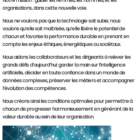
Notre mission : guider les femmes, les hommes, et les
organisations, dans cette nouvelle voie. ​
Nous ne voulons pas que la technologie soit subie ; nous
voulons
qu
’
elle soit maîtrisé
e,
qu
’
elle lib
è
re le potentiel de
chacun et favorise la performance durable en prenant en
compte les enjeux éthiques, énergétiques ou sociétaux.
Nous aidons les collaborateurs et les dirigeants à relever les
grands défis
d
’
aujourd
’
hui
: garder la main sur l
’
intelligence
artificielle, décider en toute confiance
dans un monde de
données complexes, préserver les métiers et accompagner
l’évolution des
compé
tences
.
Nous créons ainsi les conditions optimales pour permettre
a
chacun de progresser
harmonieusement en générant de la
valeur durable au sein de leur organisation.