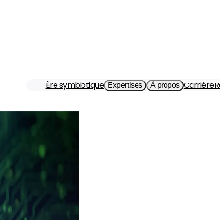
Ère symbiotique
Carrière
R
Expertises
À propos