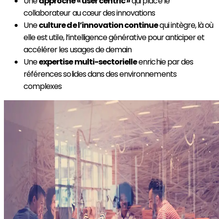
Une
approche « user centric »
qui place le
collaborateur au cœur des innovations
Une
culture de l’innovation continue
qui intègre, là où
elle est utile, l’intelligence générative pour anticiper et
accélérer les usages de demain
Une
expertise multi-sectorielle
enrichie par des
références solides dans des environnements
complexes