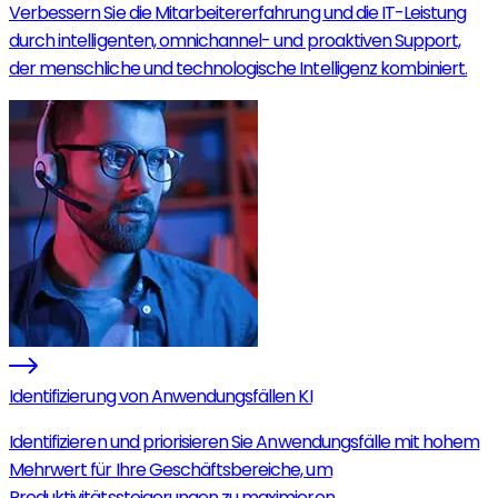
Verbessern Sie die Mitarbeitererfahrung und die IT-Leistung
durch intelligenten, omnichannel- und proaktiven Support,
der menschliche und technologische Intelligenz kombiniert.
Identifizierung von Anwendungsfällen KI
Identifizieren und priorisieren Sie Anwendungsfälle mit hohem
Mehrwert für Ihre Geschäftsbereiche, um
Produktivitätssteigerungen zu maximieren.