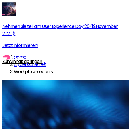
Nehmen Sie teil am User Experience Day 26 (19.November
2026)!
Jetzt informieren!
Home
Zum Inhalt springen
Cybersicherheit
Workplace security