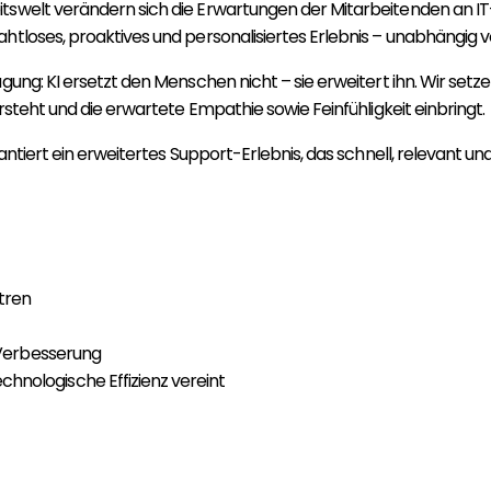
itswelt verändern sich die Erwartungen der Mitarbeitenden an IT
ahtloses, proaktives und personalisiertes Erlebnis – unabhängi
ng: KI ersetzt den Menschen nicht – sie erweitert ihn. Wir setzen a
rsteht und die erwartete Empathie sowie Feinfühligkeit einbringt.
antiert ein erweitertes Support-Erlebnis, das schnell, relevant un
tren
e Verbesserung
hnologische Effizienz vereint