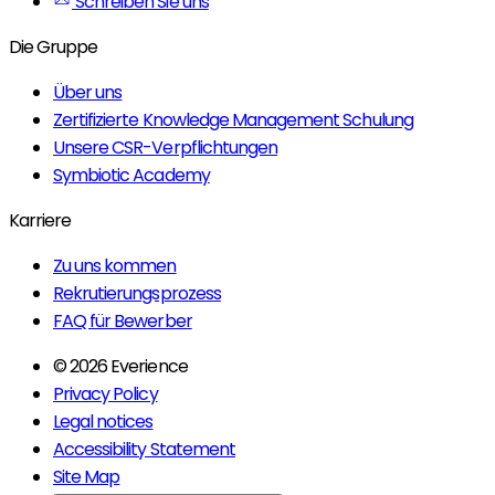
Schreiben Sie uns
Die Gruppe
Über uns
Zertifizierte Knowledge Management Schulung
Unsere CSR-Verpflichtungen
Symbiotic Academy
Karriere
Zu uns kommen
Rekrutierungsprozess
FAQ für Bewerber
© 2026 Everience
Privacy Policy
Legal notices
Accessibility Statement
Site Map