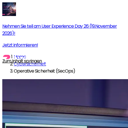
Nehmen Sie teil am User Experience Day 26 (19.November
2026)!
Jetzt informieren!
Home
Zum Inhalt springen
Cybersicherheit
Operative Sicherheit (SecOps)