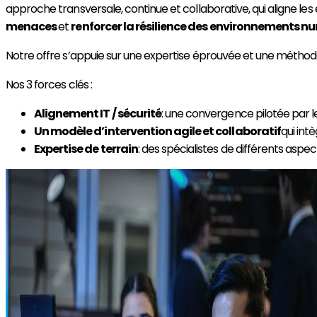
approche transversale, continue et collaborative, qui aligne le
menaces
et
renforcer la résilience des environnements n
Notre offre s’appuie sur une expertise éprouvée et une méthodol
Nos 3 forces clés :
Alignement IT / sécurité
: une convergence pilotée par le
Un modèle d’intervention agile et collaboratif
qui int
Expertise de terrain
: des spécialistes de différents asp