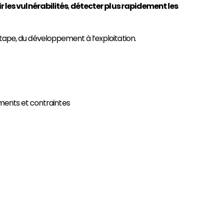
r les vulnérabilités
,
détecter plus rapidement les
étape, du développement à l’exploitation.
ements et contraintes