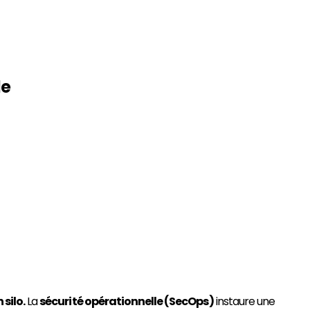
le
 silo.
La
sécurité opérationnelle (SecOps)
instaure une