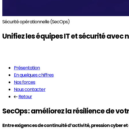
Sécurité opérationnelle (SecOps)
Unifiez les équipes IT et sécurité avec 
En savoir plus
Présentation
En quelques chiffres
Nos forces
Nous contacter
Retour
SecOps : améliorez la résilience de vot
Entre exigences de continuité d’activité, pression cyber et 