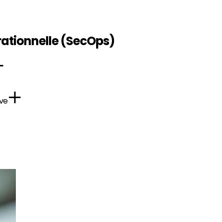
rationnelle (SecOps)
ive