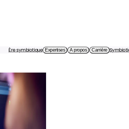
Ère symbiotique
Symbioti
Expertises
A propos
Carrière