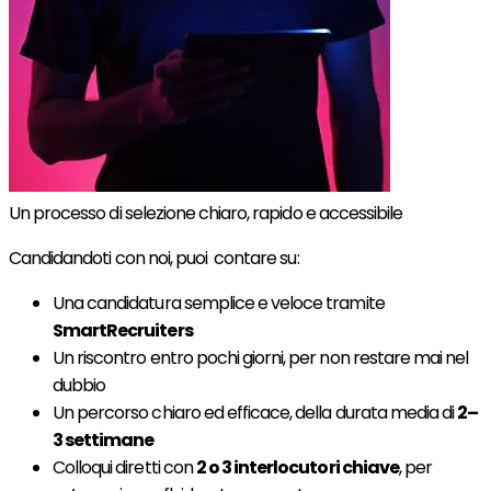
Un processo di selezione chiaro, rapido e accessibile
Candidandoti con noi, puoi contare su:
Una candidatura semplice e veloce tramite
SmartRecruiters
Un riscontro entro pochi giorni, per non restare mai nel
dubbio
Un percorso chiaro ed efficace, della durata media di
2–
3 settimane
Colloqui diretti con
2 o 3 interlocutori chiave
, per