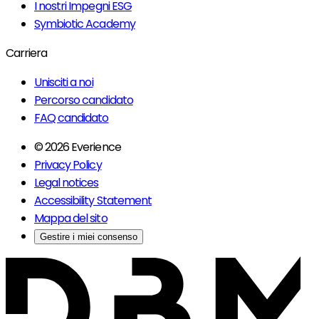
I nostri Impegni ESG
Symbiotic Academy
Carriera
Unisciti a noi
Percorso candidato
FAQ candidato
© 2026 Everience
Privacy Policy
Legal notices
Accessibility Statement
Mappa del sito
Gestire i miei consenso