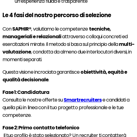
un’esperienza fluida e trasparente
Le 4 fasi del nostro percorso di selezione
Con
SAPHIR®
, valutiamo le competenze
tecniche,
manageriali e relazionali
attraverso colloqui concreti ed
esercitazioni mirate. Il metodo si basa sul principio della
multi-
valutazione
, condotta da almeno due interlocutori diversi, in
momenti separati.
Questa visione incrociata garantisce
obiettività, equità e
qualità decisionale
.
Fase 1: Candidatura
Consulta le nostre offerte su
Smartrecruiters
e candidati a
quella più in linea con il tuo progetto professionale e le tue
competenze.
Fase 2: Primo contatto telefonico
Il tuo profilo è stato selezionato? Un recruiter ti contatterà