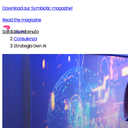
Download our Symbiotic magazine!
Read the magazine
Salta al contenuto
Home
Consulenza
Strategia Gen Ai