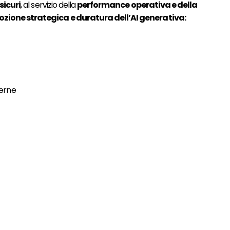
sicuri
, al servizio della
performance operativa e della
dozione strategica e duratura dell’AI generativa:
terne