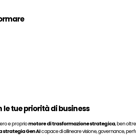
formare
le tue priorità di business
vero e proprio
motore di trasformazione strategica
, ben oltr
a strategia Gen AI
capace di allineare visione, governance, perfo