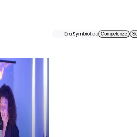
Era Symbiotica
Competenze
Su