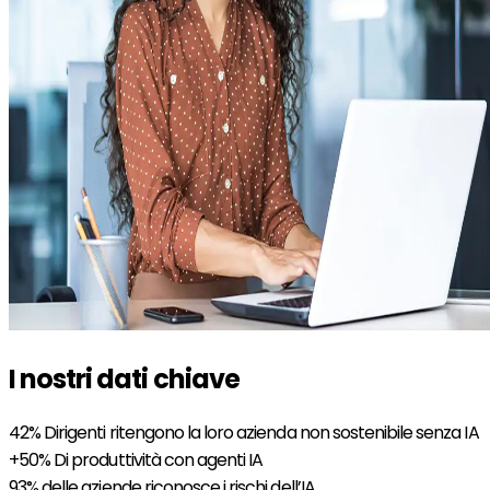
I nostri dati chiave
42%
Dirigenti ritengono la loro azienda non sostenibile senza IA
+50%
Di produttività con agenti IA
93%
delle aziende riconosce i rischi dell’IA