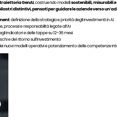
 traiettoria Gen
AI
, costruendo modelli
sostenibili, misurabili e 
lastri distintivi, pensati per guidare le aziende verso un’a
ement
: definizione della strategia e priorità degli investimenti in AI
ole, processi e responsabilità legate all’AI
 degli indicatori e delle tappe su 12–36 mesi
ischi e del ritorno sull’investimento
 nuovi modelli operativi e potenziamento delle competenze in