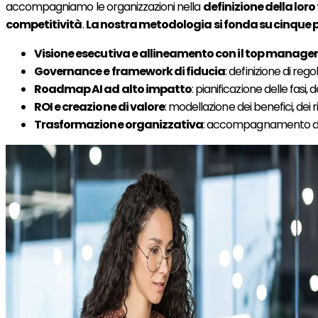
accompagniamo le organizzazioni nella
definizione della loro
competitività
.
La nostra metodologia si fonda su cinque pi
Visione esecutiva e allineamento con il top manag
Governance e framework di fiducia
: definizione di reg
Roadmap AI ad alto impatto
: pianificazione delle fasi,
ROI e creazione di valore
: modellazione dei benefici, dei r
Trasformazione organizzativa
: accompagnamento dei