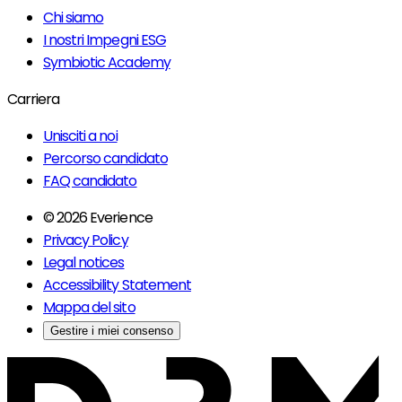
Chi siamo
I nostri Impegni ESG
Symbiotic Academy
Carriera
Unisciti a noi
Percorso candidato
FAQ candidato
© 2026 Everience
Privacy Policy
Legal notices
Accessibility Statement
Mappa del sito
Gestire i miei consenso