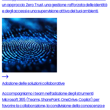
un approccio Zero Trust, una gestione rafforzata delle identità
e degli accessi e una supervisione attiva dei tuoi ambienti.
Adozione delle soluzioni collaborative
Accompagniamo i team nell’adozione degli strumenti
Microsoft 365 (Teams, SharePoint, OneDrive, Copilot) per
favorire la collaborazione, la condivisione della conoscenza e