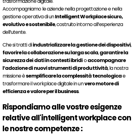
trasformazione digitale.
Accompagniamo le aziende nella progettazione e nella
gestione operativa di un
Intelligent Workplace sicuro,
evolutivo e sostenibile
, costruito intorno all’esperienza
dell’utente.
Che si tratti di
industrializzare la gestione dei dispositivi
,
favorire la collaborazione su larga scala
,
garantire la
sicurezza dei dati in contesti ibridi
o
accompagnare
l’adozione di nuovi strumenti di produttività
, la nostra
missione è
semplificare la complessità tecnologica
e
trasformare il workplace digitale in un
vero motore di
efficienza e valore per il business
.
Rispondiamo alle vostre esigenze
relative all'intelligent workplace con
le nostre competenze :