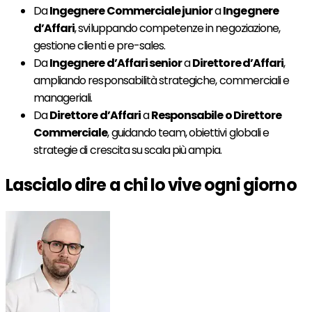
Da
Ingegnere Commerciale junior
a
Ingegnere
d’Affari
, sviluppando competenze in negoziazione,
gestione clienti e pre-sales.
Da
Ingegnere d’Affari senior
a
Direttore d’Affari
,
ampliando responsabilità strategiche, commerciali e
manageriali.
Da
Direttore d’Affari
a
Responsabile o Direttore
Commerciale
, guidando team, obiettivi globali e
strategie di crescita su scala più ampia.
Lascialo dire a chi lo vive ogni giorno