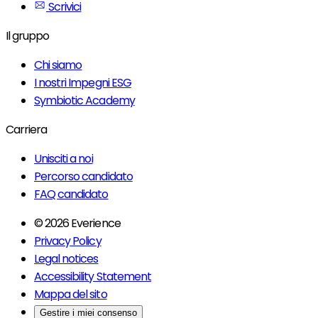
Scrivici
Il gruppo
Chi siamo
I nostri Impegni ESG
Symbiotic Academy
Carriera
Unisciti a noi
Percorso candidato
FAQ candidato
© 2026 Everience
Privacy Policy
Legal notices
Accessibility Statement
Mappa del sito
Gestire i miei consenso