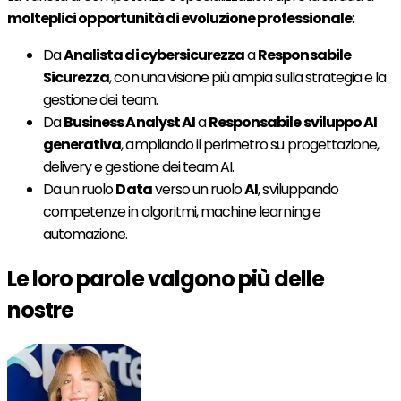
molteplici opportunità di evoluzione professionale
:
Da
Analista di cybersicurezza
a
Responsabile
Sicurezza
, con una visione più ampia sulla strategia e la
gestione dei team.
Da
Business Analyst AI
a
Responsabile sviluppo AI
generativa
, ampliando il perimetro su progettazione,
delivery e gestione dei team AI.
Da un ruolo
Data
verso un ruolo
AI
, sviluppando
competenze in algoritmi, machine learning e
automazione.
Le loro parole valgono più delle
nostre