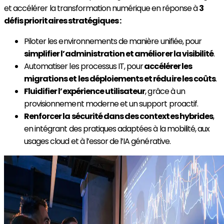
et accélérer la transformation numérique en réponse à
3
défis prioritaires stratégiques :
Piloter les environnements de manière unifiée, pour
simplifier l’administration et améliorer la visibilité
.
Automatiser les processus IT, pour
accélérer les
migrations et les déploiements et réduire les coûts
.
Fluidifier l’expérience utilisateur
, grâce à un
provisionnement moderne et un support proactif.
Renforcer la sécurité dans des contextes hybrides
,
en intégrant des pratiques adaptées à la mobilité, aux
usages cloud et à l’essor de l’IA générative.