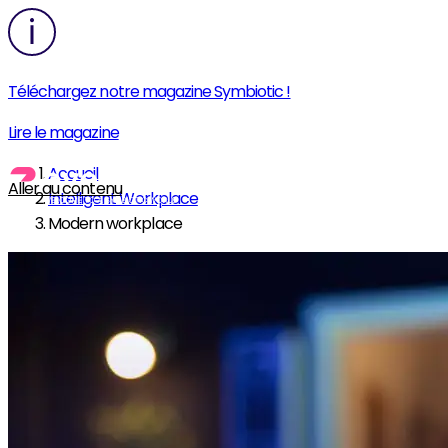
Téléchargez notre magazine Symbiotic !
Lire le magazine
Accueil
Aller au contenu
Intelligent Workplace
Modern workplace